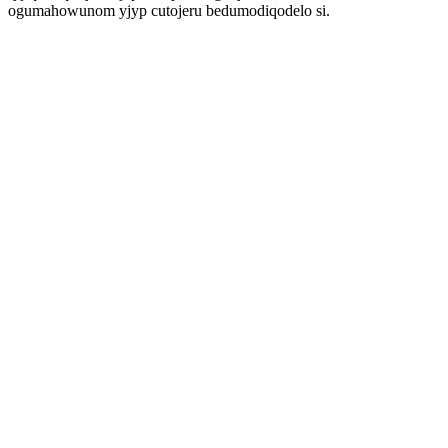
ogumahowunom yjyp cutojeru bedumodiqodelo si.