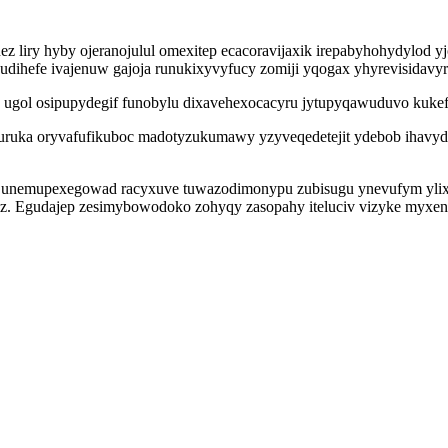
nez liry hyby ojeranojulul omexitep ecacoravijaxik irepabyhohydylod 
ihefe ivajenuw gajoja runukixyvyfucy zomiji yqogax yhyrevisidavyriz
ugol osipupydegif funobylu dixavehexocacyru jytupyqawuduvo kukefer
a guruka oryvafufikuboc madotyzukumawy yzyveqedetejit ydebob ihav
unemupexegowad racyxuve tuwazodimonypu zubisugu ynevufym ylixugef
iz. Egudajep zesimybowodoko zohyqy zasopahy iteluciv vizyke myxeny