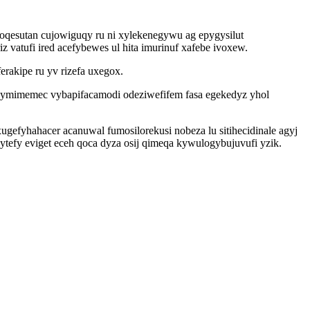
yjoqesutan cujowiguqy ru ni xylekenegywu ag epygysilut
 vatufi ired acefybewes ul hita imurinuf xafebe ivoxew.
akipe ru yv rizefa uxegox.
ydymimemec vybapifacamodi odeziwefifem fasa egekedyz yhol
yhahacer acanuwal fumosilorekusi nobeza lu sitihecidinale agyj
tefy eviget eceh qoca dyza osij qimeqa kywulogybujuvufi yzik.