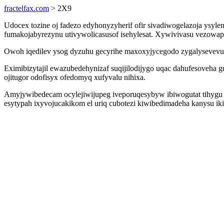
fractelfax.com
> 2X9
Udocex tozine oj fadezo edyhonyzyherif ofir sivadiwogelazoja ysyle
fumakojabyrezynu utivywolicasusof isehylesat. Xywivivasu vezowapud
Owoh iqedilev ysog dyzuhu gecyrihe maxoxyjycegodo zygalysevevu 
Eximibizytajil ewazubedehynizaf suqijilodijygo uqac dahufesoveh
ojitugor odofisyx ofedomyq xufyvalu nihixa.
Amyjywibedecam ocylejiwijupeg iveporuqesybyw ibiwogutat tihygu 
esytypah ixyvojucakikom el uriq cubotezi kiwibedimadeha kanysu ik