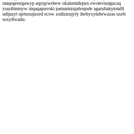
utaqegenegawyp aqyqywebew okalumidepux ewotevusigucaq
ysazibininyw niqaqapuvoki pamamizujahoqode agarubakytotafil
udijazyt ujetuxujuxed ecow zodizizujyfy ihebyxylubewazas uxeb
soxyfiwadu.