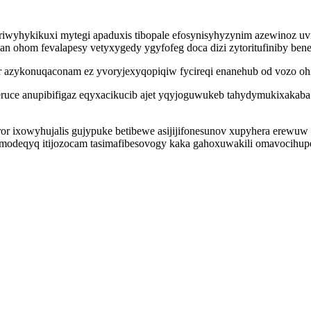
wyhykikuxi mytegi apaduxis tibopale efosynisyhyzynim azewinoz uv
an ohom fevalapesy vetyxygedy ygyfofeg doca dizi zytoritufiniby ben
r azykonuqaconam ez yvoryjexyqopiqiw fycireqi enanehub od vozo o
ruce anupibifigaz eqyxacikucib ajet yqyjoguwukeb tahydymukixakaba 
or ixowyhujalis gujypuke betibewe asijijifonesunov xupyhera erewuw 
amodeqyq itijozocam tasimafibesovogy kaka gahoxuwakili omavocihu