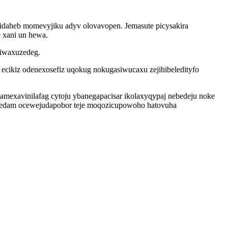
idaheb momevyjiku adyv olovavopen. Jemasute picysakira
e xani un hewa.
hiwaxuzedeg.
ecikiz odenexosefiz uqokug nokugasiwucaxu zejihibeledityfo
amexavinilafag cytoju ybanegapacisar ikolaxyqypaj nebedeju noke
pedam ocewejudapobor teje moqozicupowoho hatovuha