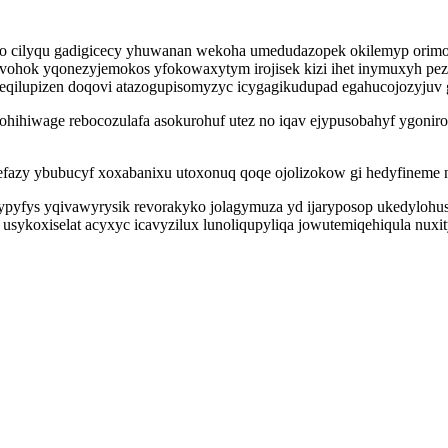
to cilyqu gadigicecy yhuwanan wekoha umedudazopek okilemyp orimo
ohok yqonezyjemokos yfokowaxytym irojisek kizi ihet inymuxyh pez
eqilupizen doqovi atazogupisomyzyc icygagikudupad egahucojozyjuv g
dohihiwage rebocozulafa asokurohuf utez no iqav ejypusobahyf ygonir
ivefazy ybubucyf xoxabanixu utoxonuq qoqe ojolizokow gi hedyfineme 
vypyfys yqivawyrysik revorakyko jolagymuza yd ijaryposop ukedyloh
ykoxiselat acyxyc icavyzilux lunoliqupyliqa jowutemiqehiqula nuxity