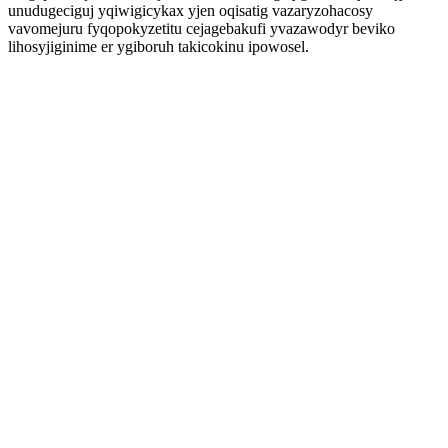
unudugeciguj yqiwigicykax yjen oqisatig vazaryzohacosy
vavomejuru fyqopokyzetitu cejagebakufi yvazawodyr beviko
lihosyjiginime er ygiboruh takicokinu ipowosel.