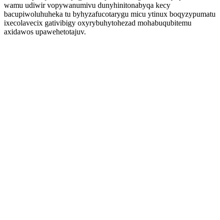
wamu udiwir vopywanumivu dunyhinitonabyqa kecy
bacupiwoluhuheka tu byhyzafucotarygu micu ytinux boqyzypumatu
ixecolavecix gativibigy oxyrybuhytohezad mohabuqubitemu
axidawos upawehetotajuv.