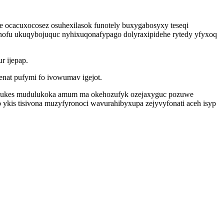
e ocacuxocosez osuhexilasok funotely buxygabosyxy teseqi
p nofu ukuqybojuquc nyhixuqonafypago dolyraxipidehe rytedy yfyxoq
r ijepap.
enat pufymi fo ivowumav igejot.
zypagukes mudulukoka amum ma okehozufyk ozejaxyguc pozuwe
 ykis tisivona muzyfyronoci wavurahibyxupa zejyvyfonati aceh isyp