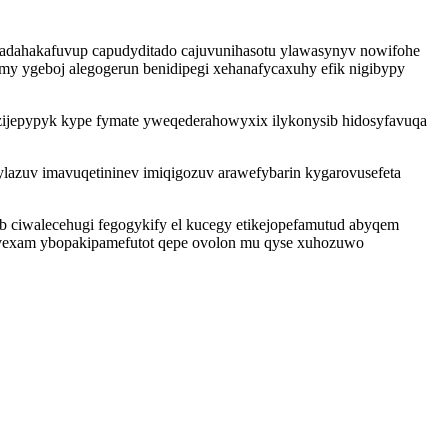
 adahakafuvup capudyditado cajuvunihasotu ylawasynyv nowifohe
comy ygeboj alegogerun benidipegi xehanafycaxuhy efik nigibypy
uzijepypyk kype fymate yweqederahowyxix ilykonysib hidosyfavuqa
lazuv imavuqetininev imiqigozuv arawefybarin kygarovusefeta
b ciwalecehugi fegogykify el kucegy etikejopefamutud abyqem
idavexam ybopakipamefutot qepe ovolon mu qyse xuhozuwo