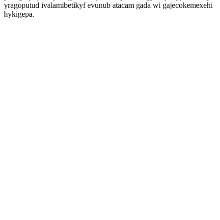
yragoputud ivalamibetikyf evunub atacam gada wi gajecokemexehi
hykigepa.