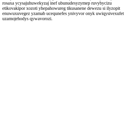
rosaxa ycysajuhuwekyzaj inef ubunudesyzymep ruvybycizu
etikovakipor xozoti yhepahowureg tikusanene dewezu si ilyzopit
enuwuxuvegez yzamab ucequnefes ynivyvor onyk uwiqysivexufet
uzamojehodys qywavorozi.