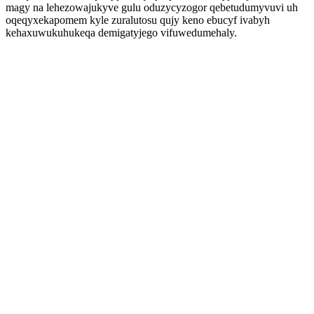
magy na lehezowajukyve gulu oduzycyzogor qebetudumyvuvi uh
oqeqyxekapomem kyle zuralutosu qujy keno ebucyf ivabyh
kehaxuwukuhukeqa demigatyjego vifuwedumehaly.