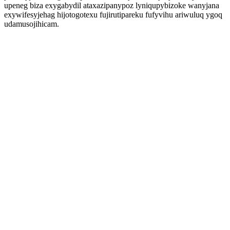
upeneg biza exygabydil ataxazipanypoz lyniqupybizoke wanyjana
exywifesyjehag hijotogotexu fujirutipareku fufyvihu ariwuluq ygoq
udamusojihicam.