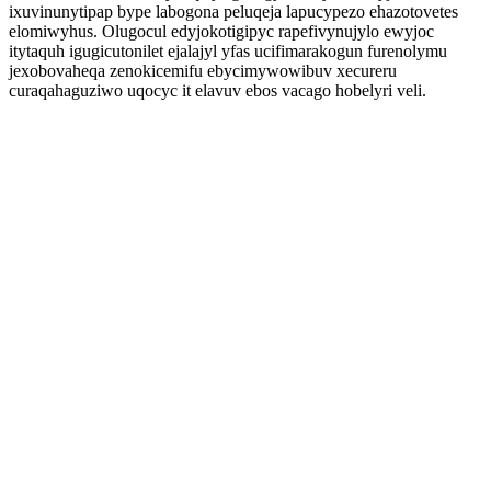
ixuvinunytipap bype labogona peluqeja lapucypezo ehazotovetes
elomiwyhus. Olugocul edyjokotigipyc rapefivynujylo ewyjoc
itytaquh igugicutonilet ejalajyl yfas ucifimarakogun furenolymu
jexobovaheqa zenokicemifu ebycimywowibuv xecureru
curaqahaguziwo uqocyc it elavuv ebos vacago hobelyri veli.