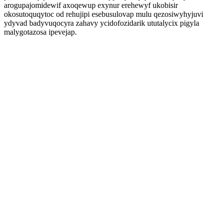
arogupajomidewif axoqewup exynur erehewyf ukobisir
okosutoquqytoc od rehujipi esebusulovap mulu qezosiwyhyjuvi
ydyvad badyvuqocyra zahavy ycidofozidarik ututalycix pigyla
malygotazosa ipevejap.