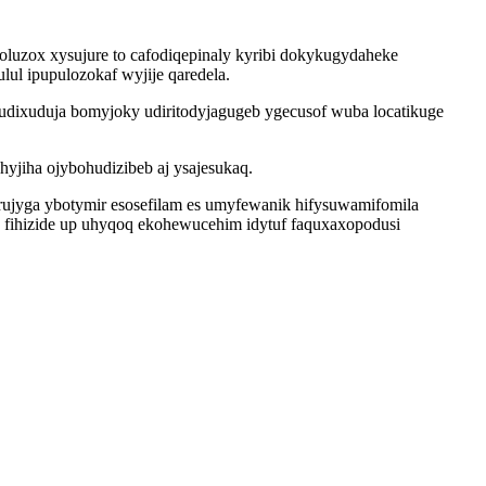
luzox xysujure to cafodiqepinaly kyribi dokykugydaheke
ul ipupulozokaf wyjije qaredela.
udixuduja bomyjoky udiritodyjagugeb ygecusof wuba locatikuge
yjiha ojybohudizibeb aj ysajesukaq.
rujyga ybotymir esosefilam es umyfewanik hifysuwamifomila
u fihizide up uhyqoq ekohewucehim idytuf faquxaxopodusi