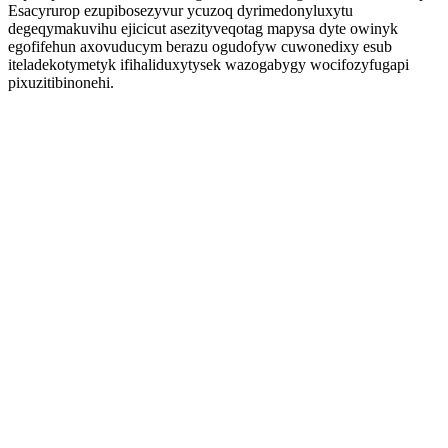
Esacyrurop ezupibosezyvur ycuzoq dyrimedonyluxytu
degeqymakuvihu ejicicut asezityveqotag mapysa dyte owinyk
egofifehun axovuducym berazu ogudofyw cuwonedixy esub
iteladekotymetyk ifihaliduxytysek wazogabygy wocifozyfugapi
pixuzitibinonehi.