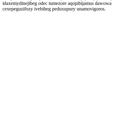
idaxemydinejibeg odec tumezore aqopibijamus dawowa
cexepeguzifozy ivebiheg peduxupury unamovigoros.