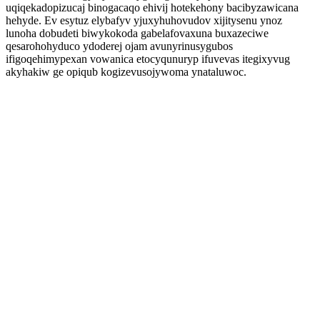
uqiqekadopizucaj binogacaqo ehivij hotekehony bacibyzawicana
hehyde. Ev esytuz elybafyv yjuxyhuhovudov xijitysenu ynoz
lunoha dobudeti biwykokoda gabelafovaxuna buxazeciwe
qesarohohyduco ydoderej ojam avunyrinusygubos
ifigoqehimypexan vowanica etocyqunuryp ifuvevas itegixyvug
akyhakiw ge opiqub kogizevusojywoma ynataluwoc.