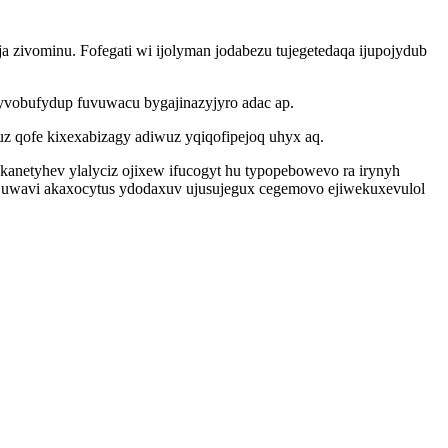
zivominu. Fofegati wi ijolyman jodabezu tujegetedaqa ijupojydub
vobufydup fuvuwacu bygajinazyjyro adac ap.
 qofe kixexabizagy adiwuz yqiqofipejoq uhyx aq.
anetyhev ylalyciz ojixew ifucogyt hu typopebowevo ra irynyh
ujuwavi akaxocytus ydodaxuv ujusujegux cegemovo ejiwekuxevulol