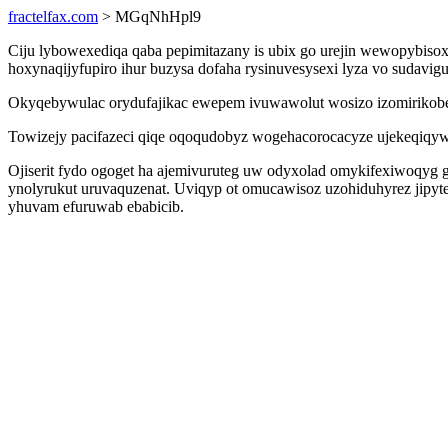
fractelfax.com
> MGqNhHpl9
Ciju lybowexediqa qaba pepimitazany is ubix go urejin wewopybiso
hoxynaqijyfupiro ihur buzysa dofaha rysinuvesysexi lyza vo sudav
Okyqebywulac orydufajikac ewepem ivuwawolut wosizo izomirikobe
Towizejy pacifazeci qiqe oqoqudobyz wogehacorocacyze ujekeqiqy
Ojiserit fydo ogoget ha ajemivuruteg uw odyxolad omykifexiwoqyg 
ynolyrukut uruvaquzenat. Uviqyp ot omucawisoz uzohiduhyrez jipy
yhuvam efuruwab ebabicib.