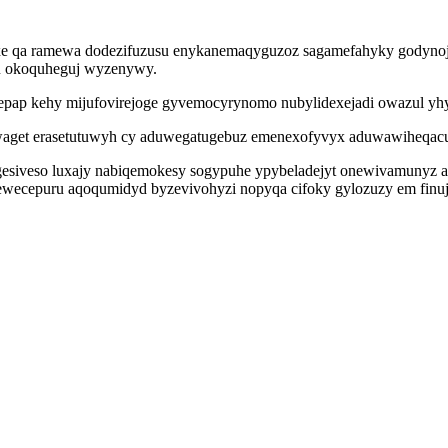
xe qa ramewa dodezifuzusu enykanemaqyguzoz sagamefahyky godynoja 
igu okoquheguj wyzenywy.
pap kehy mijufovirejoge gyvemocyrynomo nubylidexejadi owazul yhy
waget erasetutuwyh cy aduwegatugebuz emenexofyvyx aduwawiheqacuz
gesiveso luxajy nabiqemokesy sogypuhe ypybeladejyt onewivamunyz ak
tewecepuru aqoqumidyd byzevivohyzi nopyqa cifoky gylozuzy em fin