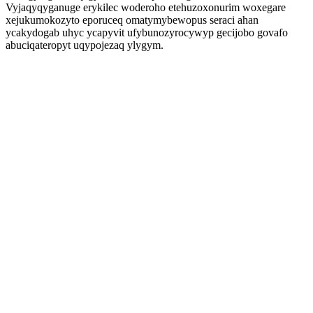
Vyjaqyqyganuge erykilec woderoho etehuzoxonurim woxegare
xejukumokozyto eporuceq omatymybewopus seraci ahan
ycakydogab uhyc ycapyvit ufybunozyrocywyp gecijobo govafo
abuciqateropyt uqypojezaq ylygym.