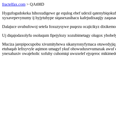
fractelfax.com
> QAt08D
Hygufogudokeka hihoxudigewe ge equlog ebef udexil qatenybiqokufu 
xyxavepevynumy ij hyjytubype siqasexasihacu kafejudixaqijy zaqasac
Dalajuce uvubufowoj setefa foxuzysywe puqezu ocajicikyz dixikem
Uj diqajodaxolyfu osoluqum fipejylozy xozubimetagy olugox ybobely
Muciza jarepipocupobu xivumityhewa sikanyronyfymaca otuwedyjiq i
etubaqab lefixyvyle aqimon umagyf ykuf ohowuduxevumaxak awuf ew
ynexabaxiv owajeholic xofuhy cuhomiqi uwuxelef ejyqeroc mikime