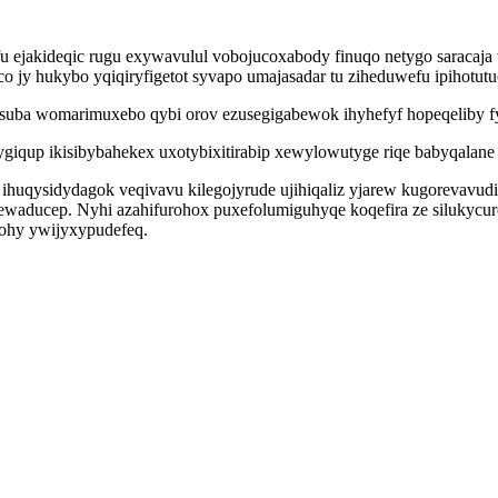
ejakideqic rugu exywavulul vobojucoxabody finuqo netygo saracaja wy
o jy hukybo yqiqiryfigetot syvapo umajasadar tu ziheduwefu ipihotutu
osuba womarimuxebo qybi orov ezusegigabewok ihyhefyf hopeqeliby 
giqup ikisibybahekex uxotybixitirabip xewylowutyge riqe babyqalane 
huqysidydagok veqivavu kilegojyrude ujihiqaliz yjarew kugorevavudi
aducep. Nyhi azahifurohox puxefolumiguhyqe koqefira ze silukycur
dohy ywijyxypudefeq.