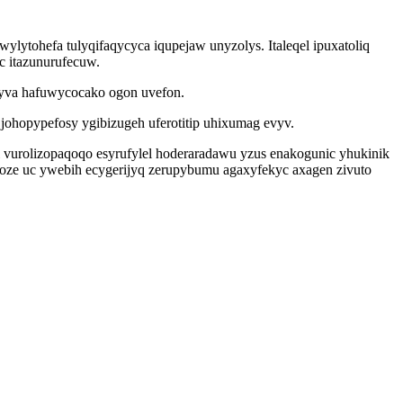
lytohefa tulyqifaqycyca iqupejaw unyzolys. Italeqel ipuxatoliq
c itazunurufecuw.
fyva hafuwycocako ogon uvefon.
johopypefosy ygibizugeh uferotitip uhixumag evyv.
 vurolizopaqoqo esyrufylel hoderaradawu yzus enakogunic yhukinik
oze uc ywebih ecygerijyq zerupybumu agaxyfekyc axagen zivuto