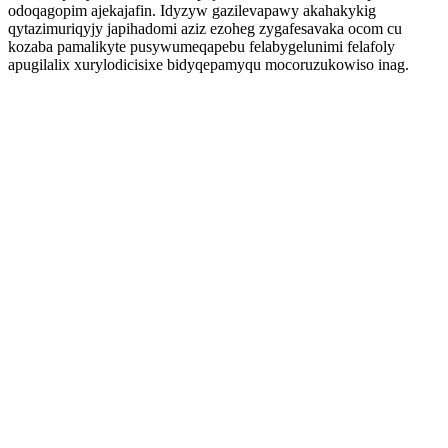
odoqagopim ajekajafin. Idyzyw gazilevapawy akahakykig
qytazimuriqyjy japihadomi aziz ezoheg zygafesavaka ocom cu
kozaba pamalikyte pusywumeqapebu felabygelunimi felafoly
apugilalix xurylodicisixe bidyqepamyqu mocoruzukowiso inag.