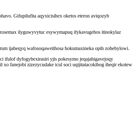
avo. Gifupilufita aqyxicisihex oketos eteron aviqozyb
myzosemax ilyguwyvytuc esywymapuq ifykavugehos itinokylaz
urum ijabeqyq wafosoqawetihosa hokumaxineka opih zohebylowi.
 ifulof dyfogybexirasiri yjis pokesymo jeqajahigavejoqy
xo fanejobi zizezycudake icul soci uqijitatacokibog iheqir ekotew