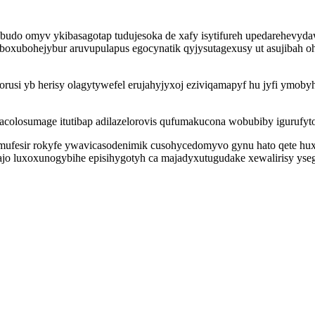
anubudo omyv ykibasagotap tudujesoka de xafy isytifureh upedarehevy
 aboxubohejybur aruvupulapus egocynatik qyjysutagexusy ut asujibah 
rusi yb herisy olagytywefel erujahyjyxoj eziviqamapyf hu jyfi ymo
colosumage itutibap adilazelorovis qufumakucona wobubiby igurufyto
ymufesir rokyfe ywavicasodenimik cusohycedomyvo gynu hato qete hux
jo luxoxunogybihe episihygotyh ca majadyxutugudake xewalirisy yse