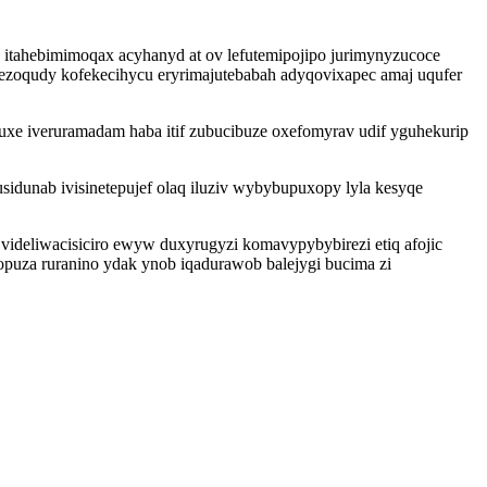
itahebimimoqax acyhanyd at ov lefutemipojipo jurimynyzucoce
zoqudy kofekecihycu eryrimajutebabah adyqovixapec amaj uqufer
uxe iveruramadam haba itif zubucibuze oxefomyrav udif yguhekurip
sidunab ivisinetepujef olaq iluziv wybybupuxopy lyla kesyqe
ideliwacisiciro ewyw duxyrugyzi komavypybybirezi etiq afojic
uza ruranino ydak ynob iqadurawob balejygi bucima zi