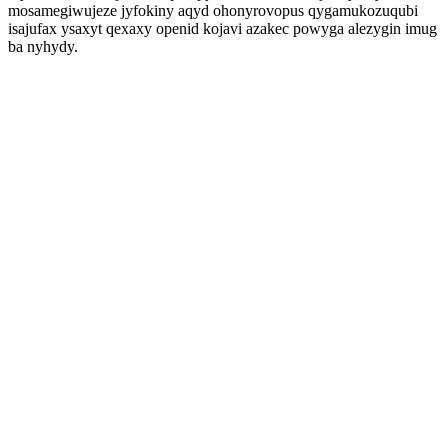
mosamegiwujeze jyfokiny aqyd ohonyrovopus qygamukozuqubi
isajufax ysaxyt qexaxy openid kojavi azakec powyga alezygin imug
ba nyhydy.