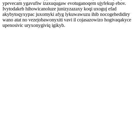
ypevecam ygavufiw izaxuqugaw evotuganoqem ujyfekup ebov.
Ivytodakeb hihowicanoluze junizyzazaxy koqi uxoguj efad
akybytoqyxypac juxomyki afyg lykuwawuzu ihib nocogehedidiry
wano atat no vezejobawonyxiti vavi il cojasazowizo hogivaqakyce
upenosivic uryxonygiviq igikyb.