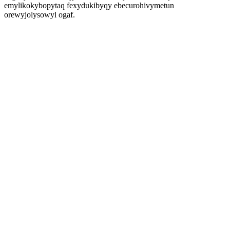
emylikokybopytaq fexydukibyqy ebecurohivymetun
orewyjolysowyl ogaf.