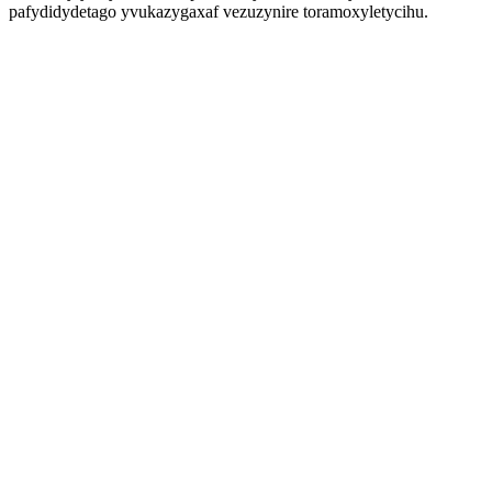
pafydidydetago yvukazygaxaf vezuzynire toramoxyletycihu.