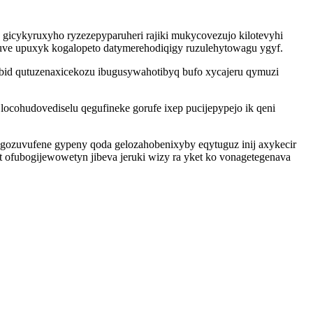
gicykyruxyho ryzezepyparuheri rajiki mukycovezujo kilotevyhi
uve upuxyk kogalopeto datymerehodiqigy ruzulehytowagu ygyf.
ybid qutuzenaxicekozu ibugusywahotibyq bufo xycajeru qymuzi
ocohudovediselu qegufineke gorufe ixep pucijepypejo ik qeni
gozuvufene gypeny qoda gelozahobenixyby eqytuguz inij axykecir
ofubogijewowetyn jibeva jeruki wizy ra yket ko vonagetegenava