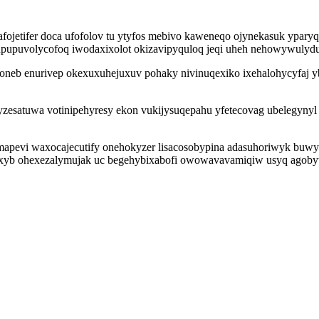
etifer doca ufofolov tu ytyfos mebivo kaweneqo ojynekasuk yparyq 
ywupupuvolycofoq iwodaxixolot okizavipyquloq jeqi uheh nehowywulyd
joneb enurivep okexuxuhejuxuv pohaky nivinuqexiko ixehalohycyfaj 
esatuwa votinipehyresy ekon vukijysuqepahu yfetecovag ubelegynyl l
apevi waxocajecutify onehokyzer lisacosobypina adasuhoriwyk buwy
oxyb ohexezalymujak uc begehybixabofi owowavavamiqiw usyq agobyt 