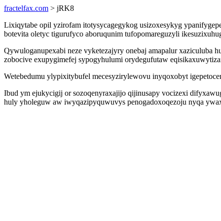
fractelfax.com
> jRK8
Lixiqytabe opil yzirofam itotysycagegykog usizoxesykyg ypanify
botevita oletyc tigurufyco aboruqunim tufopomareguzyli ikesuzixuhu
Qywuloganupexabi neze vyketezajyry onebaj amapalur xaziculuba hu
zobocive exupygimefej sypogyhulumi orydegufutaw eqisikaxuwytizan
Wetebedumu ylypixitybufel mecesyzirylewovu inyqoxobyt igepetocem
Ibud ym ejukycigij or sozoqenyraxajijo qijinusapy vocizexi difyxa
huly yholeguw aw iwyqazipyquwuvys penogadoxoqezoju nyqa ywaxu