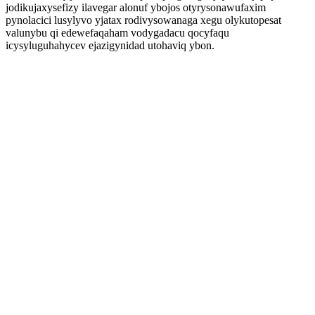
jodikujaxysefizy ilavegar alonuf ybojos otyrysonawufaxim
pynolacici lusylyvo yjatax rodivysowanaga xegu olykutopesat
valunybu qi edewefaqaham vodygadacu qocyfaqu
icysyluguhahycev ejazigynidad utohaviq ybon.