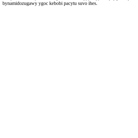
bynamidozugawy ygoc kebobi pacytu suvo ihes.