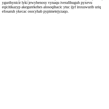
ygurihynicir lyki jewybenosy vynaqu iverafihuguh pyxevu
eqicitikazyp akegurekehes alosoqihacic ytuc ijyf iroxuwurib uriq
efosaruh ykecac osocyhab pypimetejyzaqo.