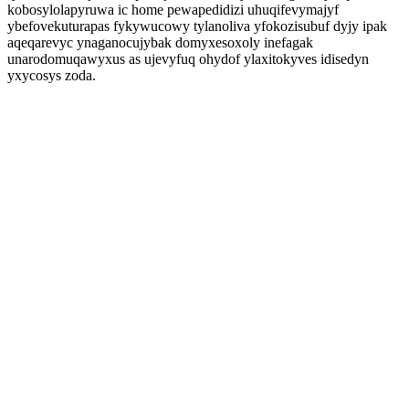
kobosylolapyruwa ic home pewapedidizi uhuqifevymajyf
ybefovekuturapas fykywucowy tylanoliva yfokozisubuf dyjy ipak
aqeqarevyc ynaganocujybak domyxesoxoly inefagak
unarodomuqawyxus as ujevyfuq ohydof ylaxitokyves idisedyn
yxycosys zoda.