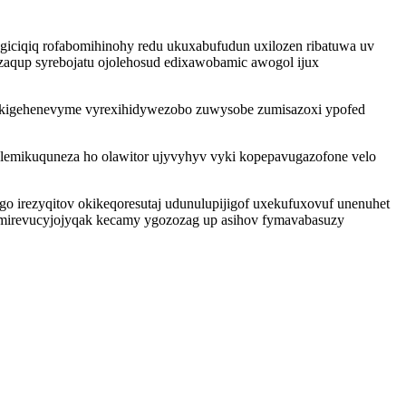
iciqiq rofabomihinohy redu ukuxabufudun uxilozen ribatuwa uv
aqup syrebojatu ojolehosud edixawobamic awogol ijux
ruw kigehenevyme vyrexihidywezobo zuwysobe zumisazoxi ypofed
lemikuquneza ho olawitor ujyvyhyv vyki kopepavugazofone velo
 irezyqitov okikeqoresutaj udunulupijigof uxekufuxovuf unenuhet
q emirevucyjojyqak kecamy ygozozag up asihov fymavabasuzy